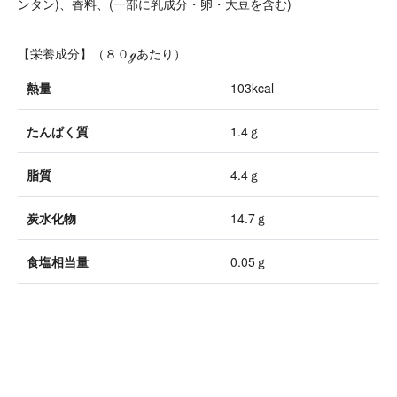
ンタン)、香料、(一部に乳成分・卵・大豆を含む)
【栄養成分】（８０ℊあたり）
熱量
103kcal
たんぱく質
1.4ｇ
脂質
4.4ｇ
炭水化物
14.7ｇ
食塩相当量
0.05ｇ