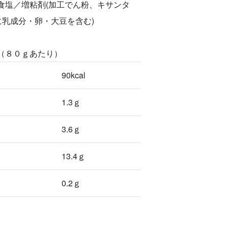
食塩／増粘剤(加工でん粉、キサンタ
に乳成分・卵・大豆を含む)
（８０ｇあたり）
90kcal
1.3ｇ
3.6ｇ
13.4ｇ
0.2ｇ