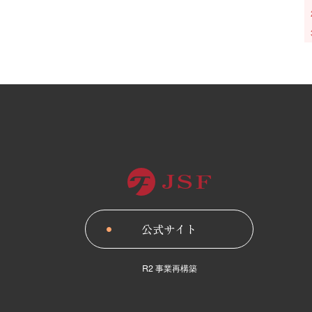
公式サイト
R2 事 業 再 構 築